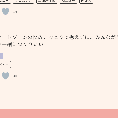
ビュー
フェムケア
生理痛体験
相互理解
開発者
)
+16
ケートゾーンの悩み、ひとりで抱えずに。みんなが
で一緒につくりたい
の
ビュー
)
+38