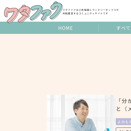
Skip
to
ワタファクは小林製薬とランドリーボックスが
共同運営するコミュニティサイトです
content
HOME
すべて
「分
と（
よみも