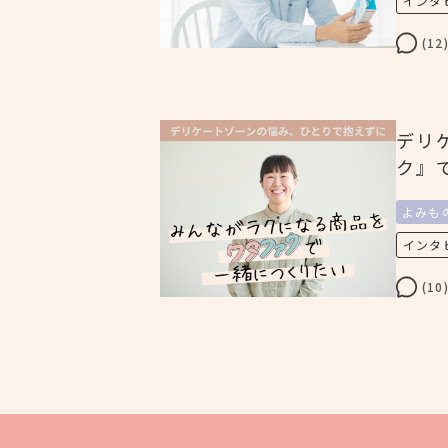
インタ
(12
デリ
ク』
よみも
インタ
(10