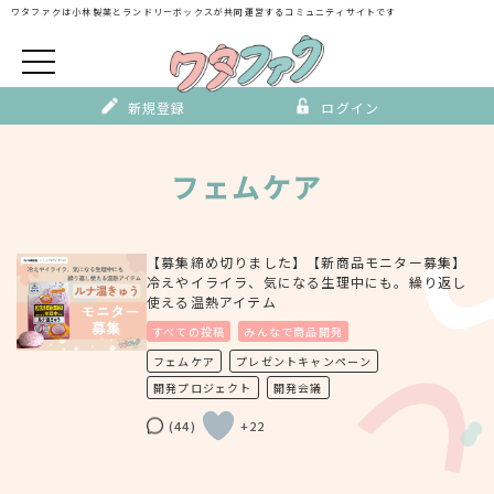
Skip
ワタファクは小林製薬とランドリーボックスが
共同運営するコミュニティサイトです
to
content
新規登録
ログイン
フェムケア
【募集締め切りました】【新商品モニター募集】
冷えやイライラ、気になる生理中にも。繰り返し
使える温熱アイテム
すべての投稿
みんなで商品開発
フェムケア
プレゼントキャンペーン
開発プロジェクト
開発会議
(44)
+22