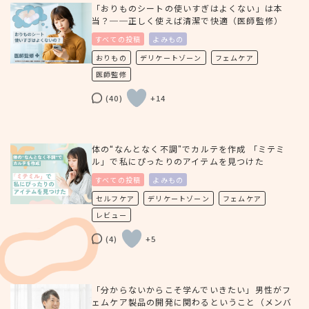
「おりものシートの使いすぎはよくない」は本
当？──正しく使えば清潔で快適（医師監修）
すべての投稿
よみもの
おりもの
デリケートゾーン
フェムケア
医師監修
(40)
+14
体の“なんとなく不調”でカルテを作成 「ミテミ
ル」で私にぴったりのアイテムを見つけた
すべての投稿
よみもの
セルフケア
デリケートゾーン
フェムケア
レビュー
(4)
+5
「分からないからこそ学んでいきたい」男性がフ
ェムケア製品の開発に関わるということ（メンバ