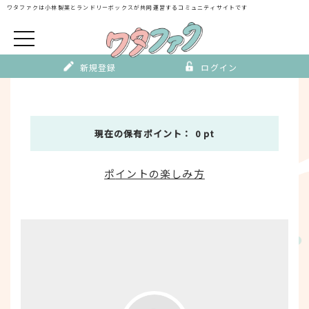
Skip
ワタファクは小林製薬とランドリーボックスが
共同運営するコミュニティサイトです
to
content
新規登録
ログイン
現在の保有ポイント： 0 pt
ポ
イントの楽しみ方