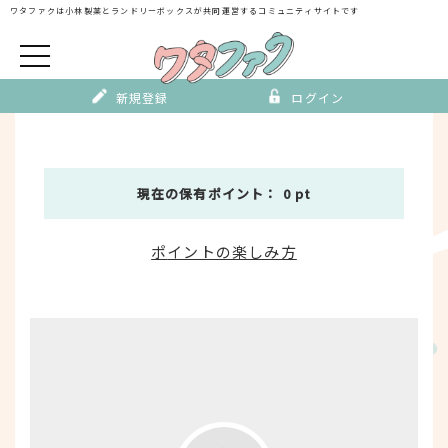
Skip
ワタファクは小林製薬とランドリーボックスが
共同運営するコミュニティサイトです
to
content
新規登録
ログイン
現在の保有ポイント： 0 pt
ポ
イントの楽しみ方