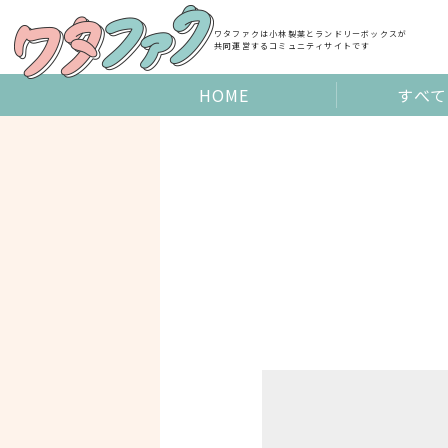
Skip
to
ワタファクは小林製薬とランドリーボックスが
共同運営するコミュニティサイトです
content
HOME
すべて