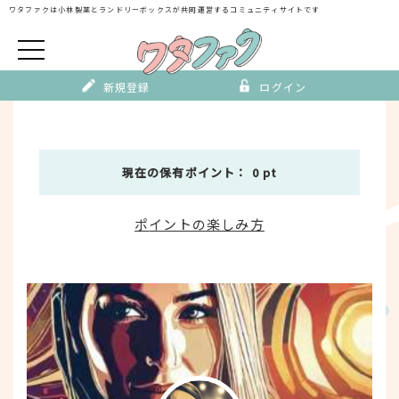
Skip
ワタファクは小林製薬とランドリーボックスが
共同運営するコミュニティサイトです
to
content
新規登録
ログイン
現在の保有ポイント： 0 pt
ポ
イントの楽しみ方