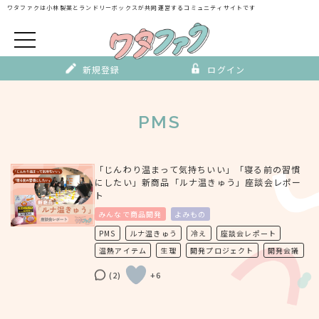
Skip
ワタファクは小林製薬とランドリーボックスが
共同運営するコミュニティサイトです
to
content
新規登録
ログイン
PMS
「じんわり温まって気持ちいい」「寝る前の習慣
にしたい」新商品「ルナ温きゅう」座談会レポー
ト
みんなで商品開発
よみもの
PMS
ルナ温きゅう
冷え
座談会レポート
温熱アイテム
生理
開発プロジェクト
開発会議
(2)
+6