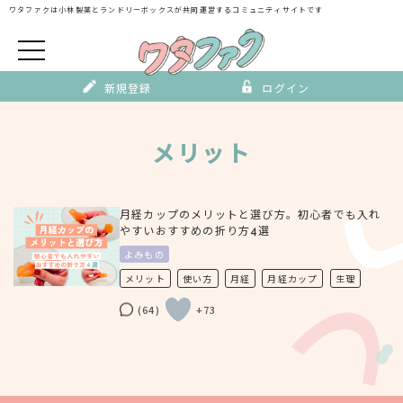
Skip
ワタファクは小林製薬とランドリーボックスが
共同運営するコミュニティサイトです
to
content
新規登録
ログイン
メリット
月経カップのメリットと選び方。初心者でも入れ
やすいおすすめの折り方4選
よみもの
メリット
使い方
月経
月経カップ
生理
(64)
+73