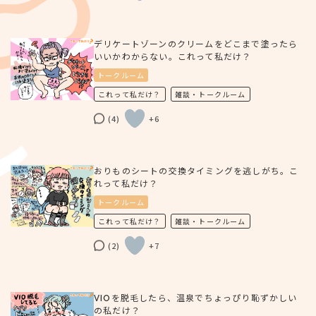
デリケートゾーンのクリームをどこまで塗ったら
いいかわからない。これって私だけ？
トークルーム
これって私だけ？
雑談・トークルーム
(4)
+6
おりものシートの交換タイミングを逃しがち。こ
れって私だけ？
トークルーム
これって私だけ？
雑談・トークルーム
(2)
+7
VIOを脱毛したら、温泉でちょっぴり恥ずかしい
の私だけ？