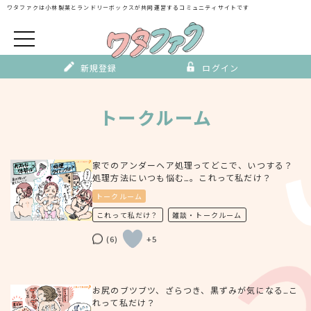
Skip
ワタファクは小林製薬とランドリーボックスが
共同運営するコミュニティサイトです
to
content
新規登録
ログイン
トークルーム
家でのアンダーヘア処理ってどこで、いつする？
処理方法にいつも悩む…。これって私だけ？
トークルーム
これって私だけ？
雑談・トークルーム
(6)
+5
お尻のブツブツ、ざらつき、黒ずみが気になる…こ
れって私だけ？