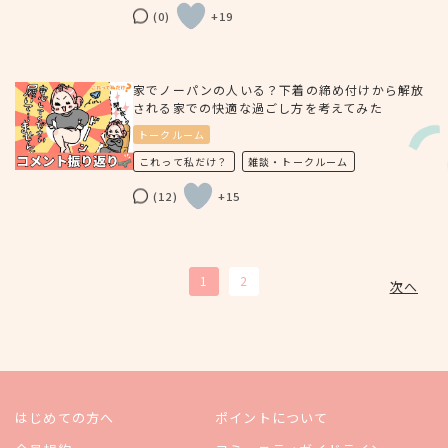
(0)
+19
家でノーパンの人いる？下着の締め付けから解放
される家での快適な過ごし方を考えてみた
トークルーム
これって私だけ？
雑談・トークルーム
(12)
+15
投
1
2
次へ
稿
の
ペ
ー
はじめての方へ
ポイントについて
ジ