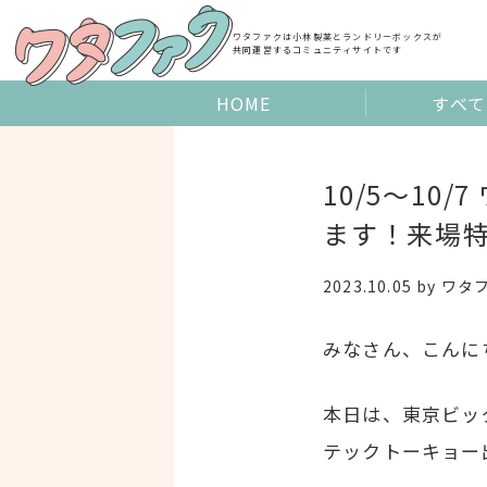
Skip
to
ワタファクは小林製薬とランドリーボックスが
共同運営するコミュニティサイトです
content
HOME
すべて
10/5〜1
ます！来場
2023.10.05
by
ワタ
みなさん、こんに
本日は、東京ビッ
テックトーキョー